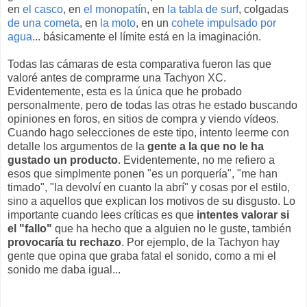
en
el casco
, en
el monopatín
, en
la tabla de surf
, colgadas
de una cometa
, en
la moto
, en un
cohete impulsado por
agua
... básicamente el límite está en la imaginación.
Todas las cámaras de esta comparativa fueron las que
valoré antes de comprarme una Tachyon XC.
Evidentemente, esta es la única que he probado
personalmente, pero de todas las otras he estado buscando
opiniones en foros, en sitios de compra y viendo vídeos.
Cuando hago selecciones de este tipo, intento leerme con
detalle los argumentos de la
gente a la que no le ha
gustado un producto
. Evidentemente, no me refiero a
esos que simplmente ponen "es un porquería", "me han
timado", "la devolví en cuanto la abrí" y cosas por el estilo,
sino a aquellos que explican los motivos de su disgusto. Lo
importante cuando lees críticas es que
intentes valorar si
el "fallo"
que ha hecho que a alguien no le guste, también
provocaría tu rechazo
. Por ejemplo, de la Tachyon hay
gente que opina que graba fatal el sonido, como a mi el
sonido me daba igual...