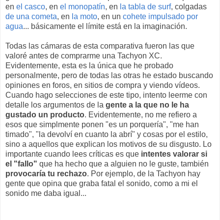
en
el casco
, en
el monopatín
, en
la tabla de surf
, colgadas
de una cometa
, en
la moto
, en un
cohete impulsado por
agua
... básicamente el límite está en la imaginación.
Todas las cámaras de esta comparativa fueron las que
valoré antes de comprarme una Tachyon XC.
Evidentemente, esta es la única que he probado
personalmente, pero de todas las otras he estado buscando
opiniones en foros, en sitios de compra y viendo vídeos.
Cuando hago selecciones de este tipo, intento leerme con
detalle los argumentos de la
gente a la que no le ha
gustado un producto
. Evidentemente, no me refiero a
esos que simplmente ponen "es un porquería", "me han
timado", "la devolví en cuanto la abrí" y cosas por el estilo,
sino a aquellos que explican los motivos de su disgusto. Lo
importante cuando lees críticas es que
intentes valorar si
el "fallo"
que ha hecho que a alguien no le guste, también
provocaría tu rechazo
. Por ejemplo, de la Tachyon hay
gente que opina que graba fatal el sonido, como a mi el
sonido me daba igual...